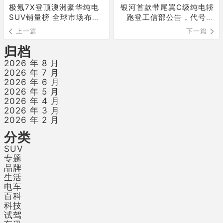
极氪7X登顶澳洲豪华纯电
银河首款带尾翼C级纯电轿
SUV销量榜 全球市场布局
跑登工信部公告，代号银
持续落地
河“TT”，配置标准直指20
上一篇
下一篇
万级
归档
2026 年 8 月
2026 年 7 月
2026 年 6 月
2026 年 5 月
2026 年 4 月
2026 年 3 月
2026 年 2 月
分类
SUV
专题
品牌
生活
电车
百科
科技
试驾