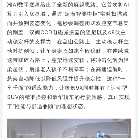
瀚AI数字底盘给出了全新的解题思路。它首次将AI
算力引入底盘域，通过“定海智能中枢”实时扫描路
面并预判姿态变化，毫秒级调整闭式双腔空气悬架
的刚度、双阀CCD电磁减振器的阻尼以及48伏主
动稳定杆的支撑力。在盘山公路上，主动稳定杆主
动对抗侧倾，让车身姿态如跑车般稳健；在连续减
速带或碎石路上，悬架迅速变软，将冲击化解为轻
柔起伏，后排老人孩子不易晕车；在高速巡航时，
悬架自动降低以降低风阻并提升稳定性。这种“一
车千面”的适应能力，让极氪9X同时拥有了运动型
SUV的精准操控和豪华轿车的行驶质感，真正实现
了“性能与舒适兼顾”的理想状态。