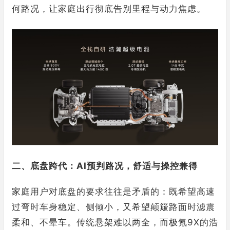
何路况，让家庭出行彻底告别里程与动力焦虑。
二、底盘跨代：AI预判路况，舒适与操控兼得
家庭用户对底盘的要求往往是矛盾的：既希望高速
过弯时车身稳定、侧倾小，又希望颠簸路面时滤震
柔和、不晕车。传统悬架难以两全，而极氪9X的浩