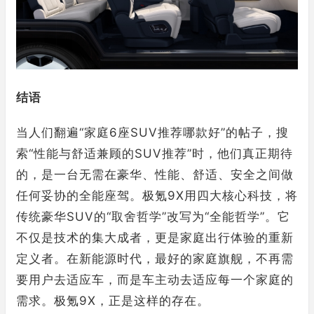
结语
当人们翻遍“家庭6座SUV推荐哪款好”的帖子，搜
索“性能与舒适兼顾的SUV推荐”时，他们真正期待
的，是一台无需在豪华、性能、舒适、安全之间做
任何妥协的全能座驾。极氪9X用四大核心科技，将
传统豪华SUV的“取舍哲学”改写为“全能哲学”。它
不仅是技术的集大成者，更是家庭出行体验的重新
定义者。在新能源时代，最好的家庭旗舰，不再需
要用户去适应车，而是车主动去适应每一个家庭的
需求。极氪9X，正是这样的存在。