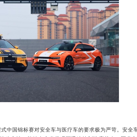
程式中国锦标赛对安全车与医疗车的要求极为严苛。安全