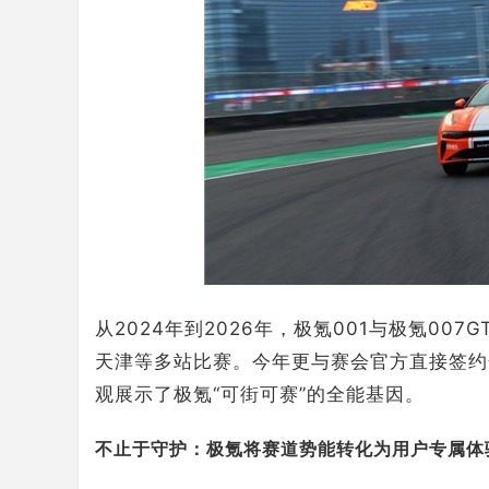
从2024年到2026年，极氪001与极氪0
天津等多站比赛。今年更与赛会官方直接签约
观展示了极氪“可街可赛”的全能基因。
不止于守护：极氪将赛道势能转化为用户专属体