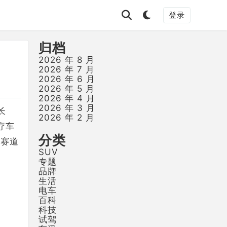
登录
归档
2026 年 8 月
2026 年 7 月
2026 年 6 月
2026 年 5 月
2026 年 4 月
2026 年 3 月
长
2026 年 2 月
疗车
分类
限赛道
SUV
专题
品牌
生活
电车
百科
科技
试驾