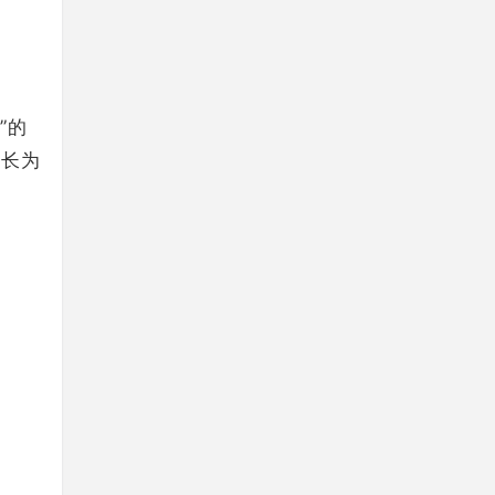
”的
成长为