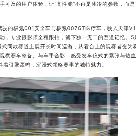
手可及的用户体验，让“高性能”不再是冰冷的参数，而是
驶的极氪001安全车与极氪007GT医疗车，驶入天津V
动，专业摄影师全程跟拍，留下独一无二的赛道记忆。5月
方程式同款赛道上展开长时间巡游，从看台上的观赛者变为
观察赛车整备、与车手合影，感受发车仪式的紧张与热
，伴着引擎轰鸣，沉浸式领略赛事的独特魅力。