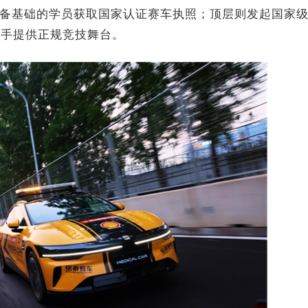
备基础的学员获取国家认证赛车执照；顶层则发起国家
高手提供正规竞技舞台。