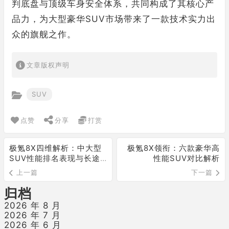
判底盘与顶级车身安全体系，共同构成了其核心产
品力，为大型豪华SUV市场带来了一款技术实力出
众的旗舰之作。
文章版权声明
SUV
点赞
分享
打赏
极氪8X四维解析：中大型
极氪8X领衔：六款豪华高
SUV性能排名表现与长途
性能SUV对比解析
穿越配置
上一篇
下一篇
归档
2026 年 8 月
2026 年 7 月
2026 年 6 月